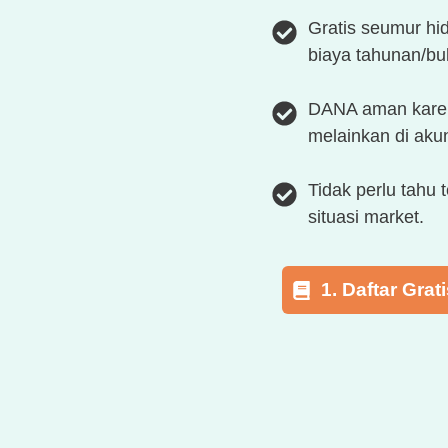
Gratis seumur hi
biaya tahunan/bu
DANA aman karena
melainkan di aku
Tidak perlu tahu 
situasi market.
1. Daftar Grati