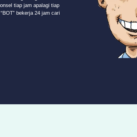
nsel tiap jam apalagi tiap
n “BOT” bekerja 24 jam cari