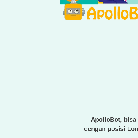
ApolloBot, bisa
dengan posisi Lon