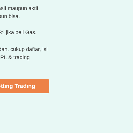
sif maupun aktif
un bisa.
 jika beli Gas.
h, cukup daftar, isi
PI, & trading
etting Trading