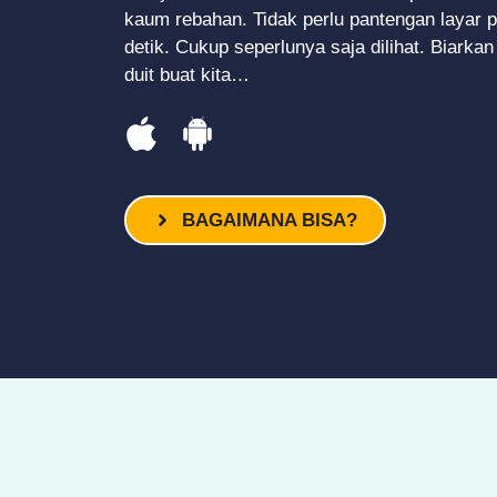
kaum rebahan. Tidak perlu pantengan layar po
detik. Cukup seperlunya saja dilihat. Biarka
duit buat kita…
BAGAIMANA BISA?