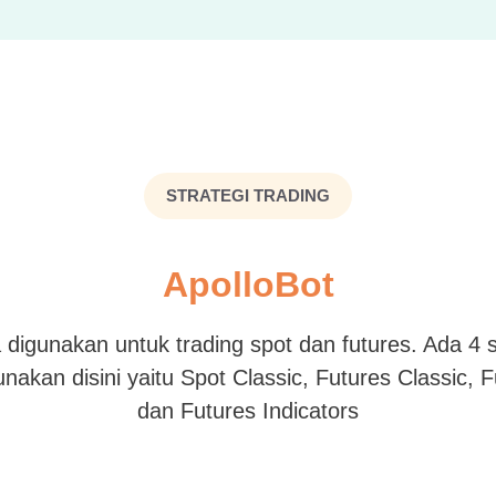
STRATEGI TRADING
ApolloBot
 digunakan untuk trading spot dan futures. Ada 4 s
unakan disini yaitu Spot Classic, Futures Classic, 
dan Futures Indicators