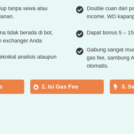
dup tanpa sewa atau
Double cuan dari pa
lanan.
income. WD kapanp
 tidak berada di bot,
Dapat bonus 5 – 15%
n exchanger Anda
Gabung sangat muda
teknikal analisis ataupun
gas fee, sambung A
otomatis.
s
2. Isi Gas Fee
3. S