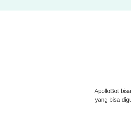
ApolloBot bisa
yang bisa dig