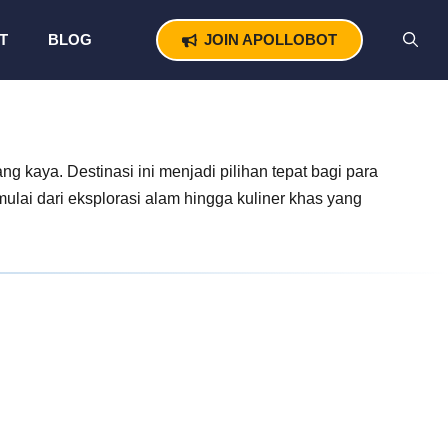
T
BLOG
JOIN APOLLOBOT
 kaya. Destinasi ini menjadi pilihan tepat bagi para
lai dari eksplorasi alam hingga kuliner khas yang