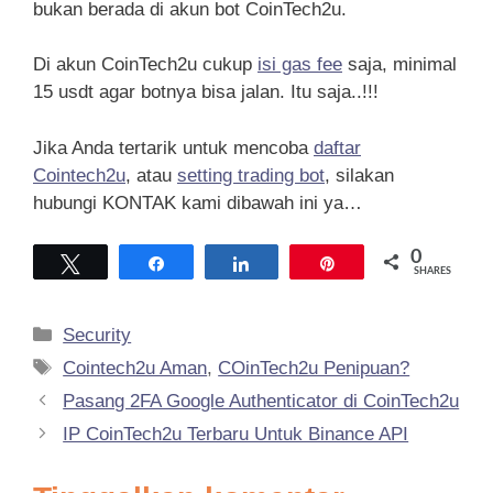
bukan berada di akun bot CoinTech2u.
Di akun CoinTech2u cukup
isi gas fee
saja, minimal
15 usdt agar botnya bisa jalan. Itu saja..!!!
Jika Anda tertarik untuk mencoba
daftar
Cointech2u
, atau
setting trading bot
, silakan
hubungi KONTAK kami dibawah ini ya…
0
Tweet
Share
Share
Pin
SHARES
Kategori
Security
Tag
Cointech2u Aman
,
COinTech2u Penipuan?
Pasang 2FA Google Authenticator di CoinTech2u
IP CoinTech2u Terbaru Untuk Binance API