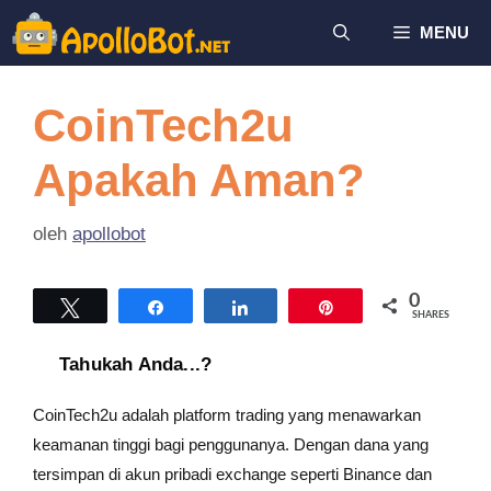
Langsung
MENU
ke
isi
CoinTech2u
Apakah Aman?
oleh
apollobot
0
Tweet
Share
Share
Pin
SHARES
Tahukah Anda...?
CoinTech2u adalah platform trading yang menawarkan
keamanan tinggi bagi penggunanya. Dengan dana yang
tersimpan di akun pribadi exchange seperti Binance dan