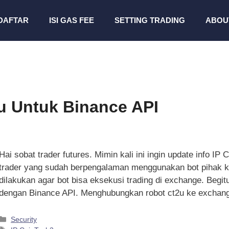
DAFTAR
ISI GAS FEE
SETTING TRADING
ABOU
u Untuk Binance API
Hai sobat trader futures. Mimin kali ini ingin update info I
trader yang sudah berpengalaman menggunakan bot pihak ke
dilakukan agar bot bisa eksekusi trading di exchange. Begit
dengan Binance API. Menghubungkan robot ct2u ke excha
Kategori
Security