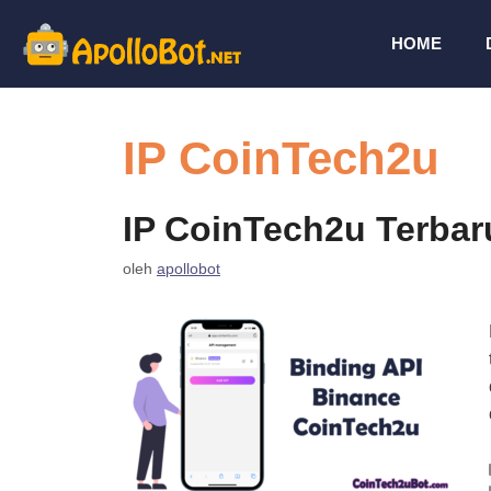
Langsung
ke
HOME
isi
IP CoinTech2u
IP CoinTech2u Terbar
oleh
apollobot