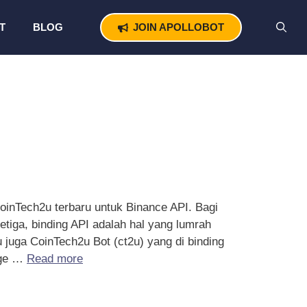
T
BLOG
JOIN APOLLOBOT
P CoinTech2u terbaru untuk Binance API. Bagi
tiga, binding API adalah hal yang lumrah
u juga CoinTech2u Bot (ct2u) yang di binding
nge …
Read more