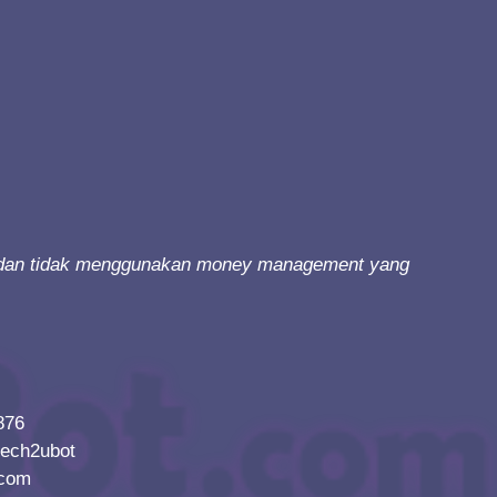
ing dan tidak menggunakan money management yang
876
tech2ubot
.com