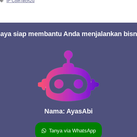
Tag
IP CoinTech2u
 Saya siap membantu Anda menjalankan bisn
Nama: AyasAbi
Tanya via WhatsApp